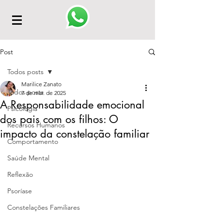
Post
Todos posts
Marilice Zanato
Todos posts
7 de mar. de 2025
A Responsabilidade emocional
Psicologia
dos pais com os filhos: O
Recursos Humanos
impacto da constelação familiar
Comportamento
Saúde Mental
Reflexão
Psoríase
Constelações Familiares