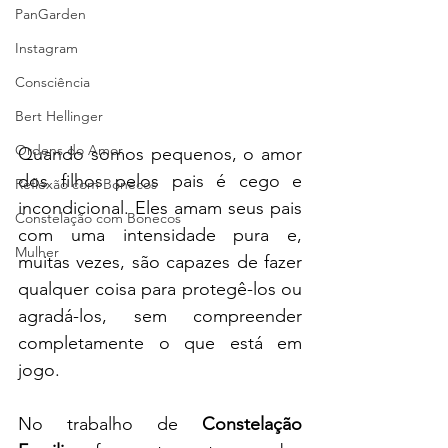
PanGarden
Instagram
Consciência
Bert Hellinger
Ordens do Amor
Quando somos pequenos, o amor 
dos filhos pelos pais é cego e 
Reflexão com Bonecos
incondicional. Eles amam seus pais 
Constelação com Bonecos
com uma intensidade pura e, 
Mulher
muitas vezes, são capazes de fazer 
qualquer coisa para protegê-los ou 
agradá-los, sem compreender 
completamente o que está em 
jogo.
No trabalho de 
Constelação 