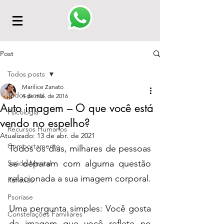
Post
Todos posts
Marilice Zanato
Todos posts
4 de mai. de 2016
Auto imagem – O que você está
Psicologia
vendo no espelho?
Recursos Humanos
Atualizado:
13 de abr. de 2021
Comportamento
Todos os dias, milhares de pessoas 
se deparam com alguma questão 
Saúde Mental
relacionada a sua imagem corporal.
Reflexão
Psoríase
Uma pergunta simples: Você gosta 
Constelações Familiares
da imagem que você reflete no 