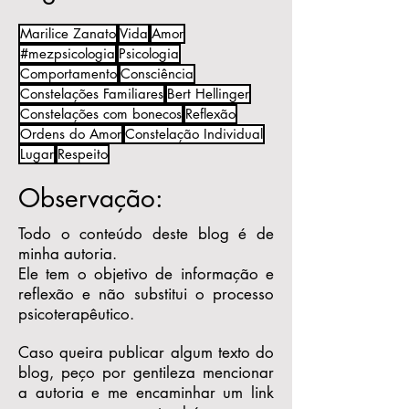
Marilice Zanato
Vida
Amor
#mezpsicologia
Psicologia
Comportamento
Consciência
Constelações Familiares
Bert Hellinger
Constelações com bonecos
Reflexão
Ordens do Amor
Constelação Individual
Lugar
Respeito
Observação:
Todo o conteúdo deste blog é de
minha autoria.
Ele tem o objetivo de informação e
reflexão e não substitui o processo
psicoterapêutico.
Caso queira publicar algum texto do
blog, peço por gentileza mencionar
a autoria e me encaminhar um link