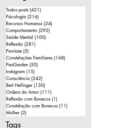
Todos posts
(421)
421 posts
Psicologia
(216)
216 posts
Recursos Humanos
(24)
24 posts
Comportamento
(292)
292 posts
Saúde Mental
(100)
100 posts
Reflexão
(281)
281 posts
Psoríase
(5)
5 posts
Constelações Familiares
(168)
168 posts
PanGarden
(50)
50 posts
Instagram
(15)
15 posts
Consciência
(242)
242 posts
Bert Hellinger
(130)
130 posts
Ordens do Amor
(111)
111 posts
Reflexão com Bonecos
(1)
1 post
Constelação com Bonecos
(11)
11 posts
Mulher
(2)
2 posts
Tags