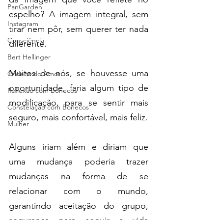
PanGarden
espelho? A imagem integral, sem 
Instagram
tirar nem pôr, sem querer ter nada 
Consciência
diferente.
Bert Hellinger
Muitos de nós, se houvesse uma 
Ordens do Amor
oportunidade, faria algum tipo de 
Reflexão com Bonecos
modificação, para se sentir mais 
Constelação com Bonecos
seguro, mais confortável, mais feliz.
Mulher
Alguns iriam além e diriam que 
uma mudança poderia trazer 
mudanças na forma de se 
relacionar com o mundo, 
garantindo aceitação do grupo, 