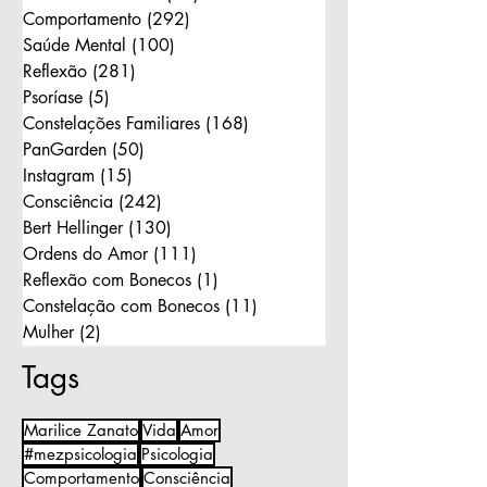
Comportamento
(292)
292 posts
Saúde Mental
(100)
100 posts
Reflexão
(281)
281 posts
Psoríase
(5)
5 posts
Constelações Familiares
(168)
168 posts
PanGarden
(50)
50 posts
Instagram
(15)
15 posts
Consciência
(242)
242 posts
Bert Hellinger
(130)
130 posts
Ordens do Amor
(111)
111 posts
Reflexão com Bonecos
(1)
1 post
Constelação com Bonecos
(11)
11 posts
Mulher
(2)
2 posts
Tags
Marilice Zanato
Vida
Amor
#mezpsicologia
Psicologia
Comportamento
Consciência