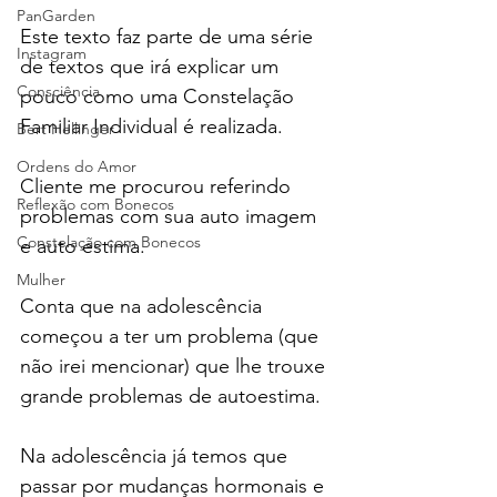
PanGarden
Este texto faz parte de uma série 
Instagram
de textos que irá explicar um 
Consciência
pouco como uma Constelação 
Familiar Individual é realizada.
Bert Hellinger
Ordens do Amor
Cliente me procurou referindo 
Reflexão com Bonecos
problemas com sua auto imagem 
Constelação com Bonecos
e auto estima.
Mulher
Conta que na adolescência 
começou a ter um problema (que 
não irei mencionar) que lhe trouxe 
grande problemas de autoestima.
Na adolescência já temos que 
passar por mudanças hormonais e 