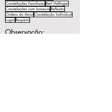
Constelações Familiares
Bert Hellinger
Constelações com bonecos
Reflexão
Ordens do Amor
Constelação Individual
Lugar
Respeito
Observação:
Todo o conteúdo deste blog é de
minha autoria.
Ele tem o objetivo de informação e
reflexão e não substitui o processo
psicoterapêutico.
Caso queira publicar algum texto do
blog, peço por gentileza mencionar
a autoria e me encaminhar um link
para que eu também possa
acompanhar a publicação.
Receba as novidades