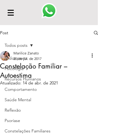
Post
Todos posts
Marilice Zanato
Todos posts
25 de jul. de 2017
Constelação Familiar –
Psicologia
Autoestima
Recursos Humanos
Atualizado:
14 de abr. de 2021
Comportamento
Saúde Mental
Reflexão
Psoríase
Constelações Familiares