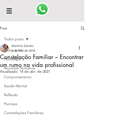
Post
Todos posts
Marilice Zanato
Todos posts
6 de fev. de 2018
Constelação Familiar – Encontrar
Psicologia
um rumo na vida profissional
Recursos Humanos
Atualizado:
14 de abr. de 2021
Comportamento
Saúde Mental
Reflexão
Psoríase
Constelações Familiares