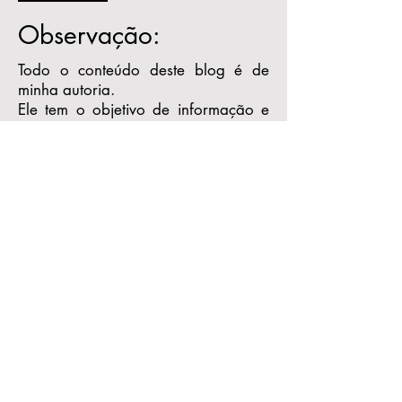
Observação:
Todo o conteúdo deste blog é de
minha autoria.
Ele tem o objetivo de informação e
reflexão e não substitui o processo
psicoterapêutico.
Caso queira publicar algum texto do
blog, peço por gentileza mencionar
a autoria e me encaminhar um link
para que eu também possa
acompanhar a publicação.
Receba as novidades
do blog!