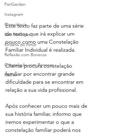
PanGarden
Instagram
Consciência
Este texto faz parte de uma série 
de textos que irá explicar um 
Bert Hellinger
pouco como uma Constelação 
Ordens do Amor
Familiar Individual é realizada.
Reflexão com Bonecos
Constelação com Bonecos
Cliente procura constelação 
familiar por encontrar grande 
Mulher
dificuldade para se encontrar em 
relação a sua vida profissional.
Após conhecer um pouco mais de 
sua história familiar, informo que 
iremos experimentar o que a 
constelação familiar poderá nos 