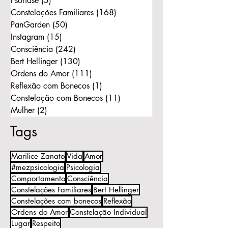
Psoríase
(5)
5 posts
Constelações Familiares
(168)
168 posts
PanGarden
(50)
50 posts
Instagram
(15)
15 posts
Consciência
(242)
242 posts
Bert Hellinger
(130)
130 posts
Ordens do Amor
(111)
111 posts
Reflexão com Bonecos
(1)
1 post
Constelação com Bonecos
(11)
11 posts
Mulher
(2)
2 posts
Tags
Marilice Zanato
Vida
Amor
#mezpsicologia
Psicologia
Comportamento
Consciência
Constelações Familiares
Bert Hellinger
Constelações com bonecos
Reflexão
Ordens do Amor
Constelação Individual
Lugar
Respeito