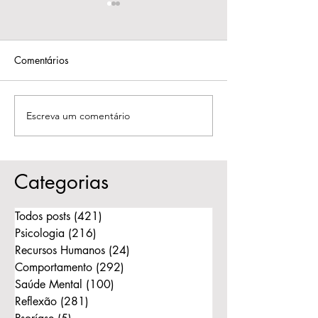
Comentários
Escreva um comentário
Psicólogo e Psiquiatra:
Quando o amor
Qual a diferença e
respeitar a histór
quando procurar cada
liberar o outro p
um?
Categorias
Todos posts
(421)
421 posts
Psicologia
(216)
216 posts
Recursos Humanos
(24)
24 posts
Comportamento
(292)
292 posts
Saúde Mental
(100)
100 posts
Reflexão
(281)
281 posts