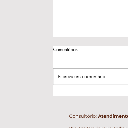
Comentários
Escreva um comentário
A beleza das amizades que
ficaram no passado
Consultório:
Atendimento