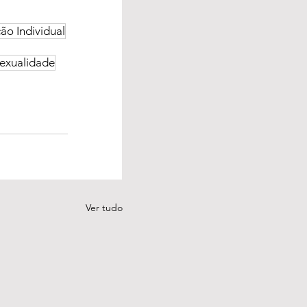
ão Individual
exualidade
Ver tudo