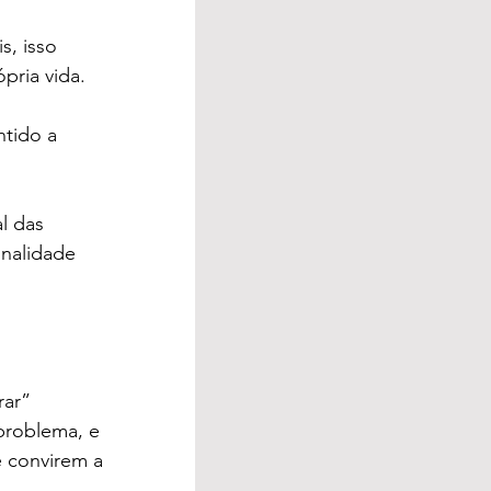
s, isso 
pria vida.
tido a 
l das 
inalidade 
ar” 
problema, e 
 convirem a 