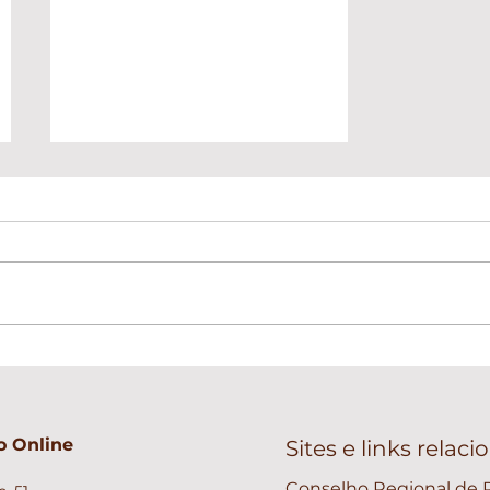
Psicólogo e Psiquiatra: Qual
a diferença e quando
procurar cada um?
 Online
Sites e links relac
Conselho Regional de P