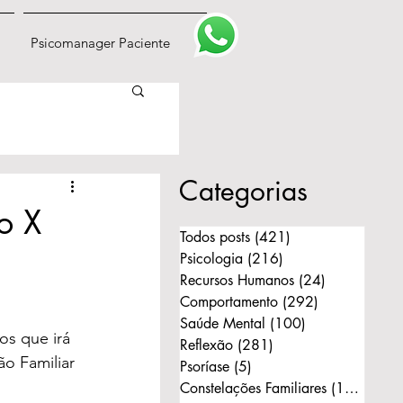
Psicomanager Paciente
Categorias
o X
Todos posts
(421)
421 posts
Psicologia
(216)
216 posts
Recursos Humanos
(24)
24 posts
Comportamento
(292)
292 posts
Saúde Mental
(100)
100 posts
os que irá 
Reflexão
(281)
281 posts
o Familiar 
Psoríase
(5)
5 posts
Constelações Familiares
(168)
168 p