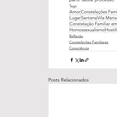
Tags:
Amor
Constelações Fami
Lugar
Santana
Vila Mari
Constelação Familiar e
Homossexualismo
Hosti
Reflexão
Constelações Familiares
Consciência
Posts Relacionados