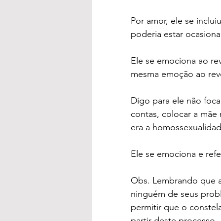
Por amor, ele se inclui
poderia estar ocasiona
Ele se emociona ao rev
mesma emoção ao reve
Digo para ele não focar
contas, colocar a mãe 
era a homossexualidade
Ele se emociona e refer
Obs. Lembrando que a C
ninguém de seus proble
permitir que o constel
partir deste processo.