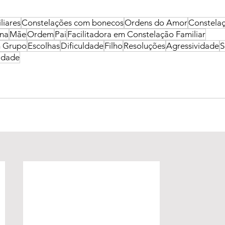
liares
Constelações com bonecos
Ordens do Amor
Constelaç
ana
Mãe
Ordem
Pai
Facilitadora em Constelação Familiar
m Grupo
Escolhas
Dificuldade
Filho
Resoluções
Agressividade
S
lidade