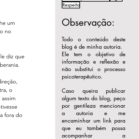
Respeito
Observação:
lhe um 
o no 
Todo o conteúdo deste
blog é de minha autoria.
Ele tem o objetivo de
e diz que 
informação e reflexão e
berania.
não substitui o processo
psicoterapêutico.
ireção, 
ra, o 
Caso queira publicar
algum texto do blog, peço
 assim 
por gentileza mencionar
tivesse 
a autoria e me
a fora do 
encaminhar um link para
que eu também possa
acompanhar a