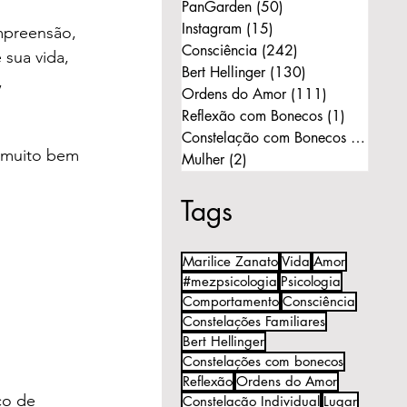
PanGarden
(50)
50 posts
Instagram
(15)
15 posts
mpreensão, 
Consciência
(242)
242 posts
 sua vida, 
Bert Hellinger
(130)
130 posts
 
Ordens do Amor
(111)
111 posts
Reflexão com Bonecos
(1)
1 post
Constelação com Bonecos
(11)
11 p
e muito bem 
Mulher
(2)
2 posts
Tags
Marilice Zanato
Vida
Amor
 
#mezpsicologia
Psicologia
Comportamento
Consciência
Constelações Familiares
Bert Hellinger
Constelações com bonecos
Reflexão
Ordens do Amor
co de 
Constelação Individual
Lugar