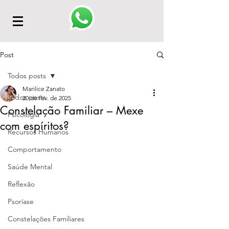
Post
Todos posts
Marilice Zanato
Todos posts
20 de fev. de 2025
Constelação Familiar – Mexe
Psicologia
com espíritos?
Recursos Humanos
Comportamento
Saúde Mental
Reflexão
Psoríase
Constelações Familiares