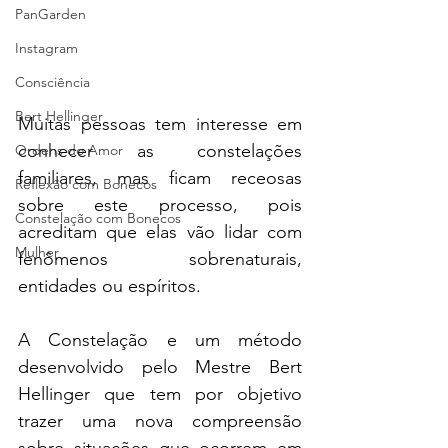
PanGarden
Instagram
Consciência
Bert Hellinger
Muitas pessoas tem interesse em 
conhecer as constelações 
Ordens do Amor
familiares, mas ficam receosas 
Reflexão com Bonecos
sobre este processo, pois 
Constelação com Bonecos
acreditam que elas vão lidar com 
Mulher
fenômenos sobrenaturais, 
entidades ou espíritos.
A Constelação e um método 
desenvolvido pelo Mestre Bert 
Hellinger que tem por objetivo 
trazer uma nova compreensão 