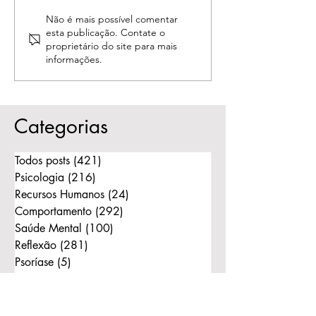
Psicólogo e Psiquiatra:
Quando o amor
Não é mais possível comentar
esta publicação. Contate o
Qual a diferença e
respeitar a histór
proprietário do site para mais
quando procurar cada
liberar o outro p
informações.
um?
Categorias
Todos posts
(421)
421 posts
Psicologia
(216)
216 posts
Recursos Humanos
(24)
24 posts
Comportamento
(292)
292 posts
Saúde Mental
(100)
100 posts
Reflexão
(281)
281 posts
Psoríase
(5)
5 posts
Constelações Familiares
(168)
168 posts
PanGarden
(50)
50 posts
Instagram
(15)
15 posts