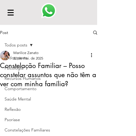
Post
Todos posts
Marilice Zanato
Todos posts
22 de mai. de 2025
Constelação Familiar – Posso
Psicologia
constelar assuntos que não têm a
Recursos Humanos
ver com minha família?
Comportamento
Saúde Mental
Reflexão
Psoríase
Constelações Familiares