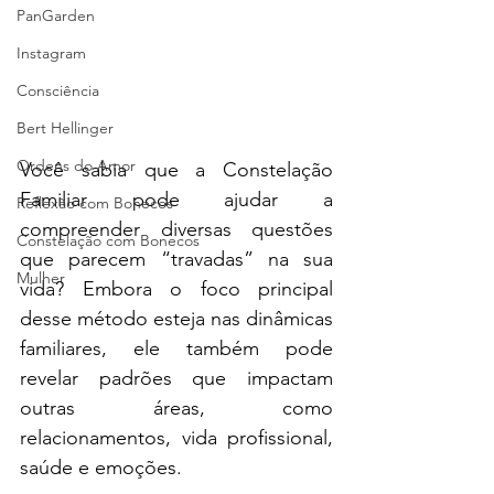
PanGarden
Instagram
Consciência
Bert Hellinger
Ordens do Amor
Você sabia que a Constelação 
Familiar pode ajudar a 
Reflexão com Bonecos
compreender diversas questões 
Constelação com Bonecos
que parecem “travadas” na sua 
Mulher
vida? Embora o foco principal 
desse método esteja nas dinâmicas 
familiares, ele também pode 
revelar padrões que impactam 
outras áreas, como 
relacionamentos, vida profissional, 
saúde e emoções.