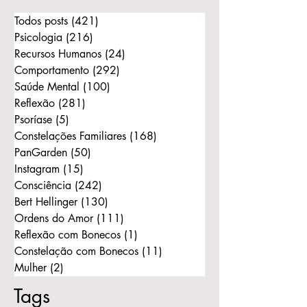
Todos posts
(421)
421 posts
Psicologia
(216)
216 posts
Recursos Humanos
(24)
24 posts
Comportamento
(292)
292 posts
Saúde Mental
(100)
100 posts
Reflexão
(281)
281 posts
Psoríase
(5)
5 posts
Constelações Familiares
(168)
168 posts
PanGarden
(50)
50 posts
Instagram
(15)
15 posts
Consciência
(242)
242 posts
Bert Hellinger
(130)
130 posts
Ordens do Amor
(111)
111 posts
Reflexão com Bonecos
(1)
1 post
Constelação com Bonecos
(11)
11 posts
Mulher
(2)
2 posts
Tags