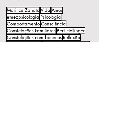
Marilice Zanato
Vida
Amor
#mezpsicologia
Psicologia
Comportamento
Consciência
Constelações Familiares
Bert Hellinger
Constelações com bonecos
Reflexão
Ordens do Amor
Constelação Individual
Lugar
Respeito
Observação:
Todo o conteúdo deste blog é de
minha autoria.
Ele tem o objetivo de informação e
reflexão e não substitui o processo
psicoterapêutico.
Caso queira publicar algum texto do
blog, peço por gentileza mencionar
a autoria e me encaminhar um link