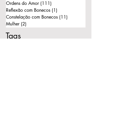
Ordens do Amor
(111)
111 posts
Reflexão com Bonecos
(1)
1 post
Constelação com Bonecos
(11)
11 posts
Mulher
(2)
2 posts
Tags
Marilice Zanato
Vida
Amor
#mezpsicologia
Psicologia
Comportamento
Consciência
Constelações Familiares
Bert Hellinger
Constelações com bonecos
Reflexão
Ordens do Amor
Constelação Individual
Lugar
Respeito
Observação:
Todo o conteúdo deste blog é de
minha autoria.
Ele tem o objetivo de informação e