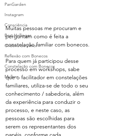
PanGarden
Instagram
Consciência
Muitas pessoas me procuram e 
Bert Hellinger
perguntam como é feita a 
constelação familiar com bonecos.
Ordens do Amor
Reflexão com Bonecos
Para quem já participou desse 
Constelação com Bonecos
processo em workshops, sabe 
Mulher
que o facilitador em constelações 
familiares, utiliza-se de todo o seu 
conhecimento / sabedoria, além 
da experiência para conduzir o 
processo, e neste caso, as 
pessoas são escolhidas para 
serem os representantes dos 
papéis, conforme cada 