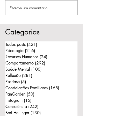
Escreva um comentário
Psicólogo e Psiquiatra:
Quando o amor
Qual a diferença e
respeitar a histór
quando procurar cada
liberar o outro p
um?
Categorias
Todos posts
(421)
421 posts
Psicologia
(216)
216 posts
Recursos Humanos
(24)
24 posts
Comportamento
(292)
292 posts
Saúde Mental
(100)
100 posts
Reflexão
(281)
281 posts
Psoríase
(5)
5 posts
Constelações Familiares
(168)
168 posts
PanGarden
(50)
50 posts
Instagram
(15)
15 posts
Consciência
(242)
242 posts
Bert Hellinger
(130)
130 posts