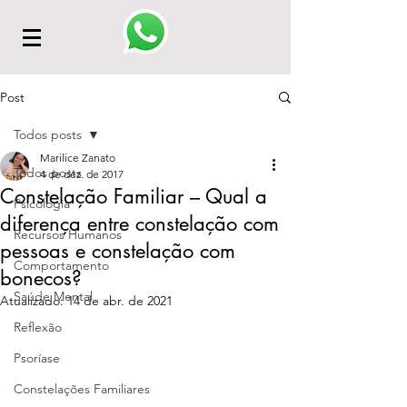
Post
Todos posts
Marilice Zanato
Todos posts
4 de dez. de 2017
Constelação Familiar – Qual a
Psicologia
diferença entre constelação com
Recursos Humanos
pessoas e constelação com
Comportamento
bonecos?
Saúde Mental
Atualizado:
14 de abr. de 2021
Reflexão
Psoríase
Constelações Familiares