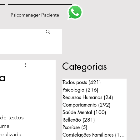
Psicomanager Paciente
Categorias
ma
Todos posts
(421)
421 posts
Psicologia
(216)
216 posts
Recursos Humanos
(24)
24 posts
Comportamento
(292)
292 posts
Saúde Mental
(100)
100 posts
 de textos 
Reflexão
(281)
281 posts
 uma 
Psoríase
(5)
5 posts
realizada.
Constelações Familiares
(168)
168 p