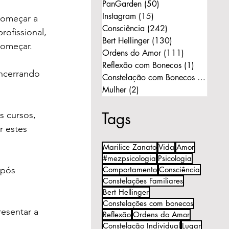
PanGarden
(50)
50 posts
Instagram
(15)
15 posts
começar a 
Consciência
(242)
242 posts
rofissional, 
Bert Hellinger
(130)
130 posts
começar.
Ordens do Amor
(111)
111 posts
Reflexão com Bonecos
(1)
1 post
ncerrando 
Constelação com Bonecos
(11)
11 p
Mulher
(2)
2 posts
Tags
 cursos, 
 estes 
Marilice Zanato
Vida
Amor
#mezpsicologia
Psicologia
após 
Comportamento
Consciência
Constelações Familiares
Bert Hellinger
Constelações com bonecos
esentar a 
Reflexão
Ordens do Amor
Constelação Individual
Lugar