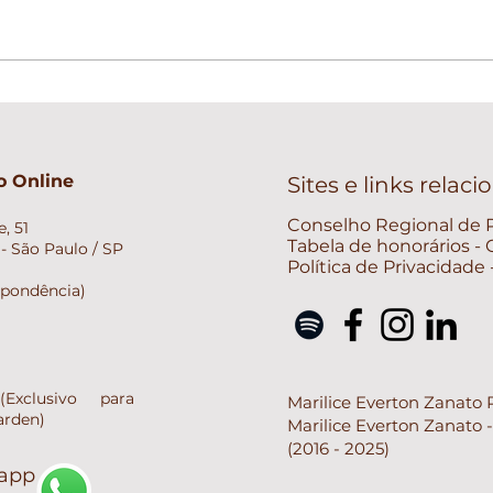
Psicólogo e Psiquiatra: Qual
a diferença e quando
procurar cada um?
 Online
Sites e links relac
Conselho Regional de P
, 51
Tabela de honorários -
- São Paulo / SP
Política de Privacidade
spondência)
xclusivo para
Marilice Everton Zanato 
arden)
Marilice Everton Zanato 
(2016 - 2025)
sapp