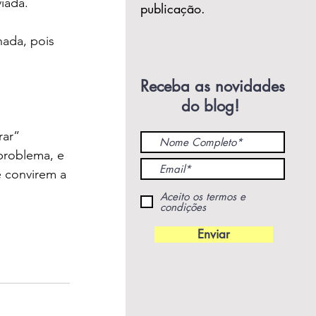
viada.
publicação.
ada, pois 
Receba as novidades
do blog!
ar” 
problema, e 
 convirem a 
Aceito os termos e
condições
Enviar