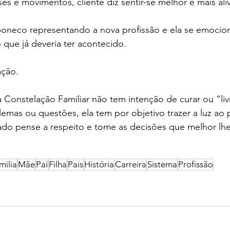
es e movimentos, cliente diz sentir-se melhor e mais ali
neco representando a nova profissão e ela se emocion
 que já deveria ter acontecido.
ação.
onstelação Familiar não tem intenção de curar ou “livr
mas ou questões, ela tem por objetivo trazer a luz ao 
ado pense a respeito e tome as decisões que melhor lhe
milia
Mãe
Pai
Filha
Pais
História
Carreira
Sistema
Profissão