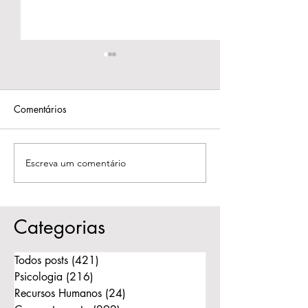
Comentários
Escreva um comentário
As dinâmicas da
Como funciona 
Constelação Familiar: O
Constelação Fam
amor que restaura o
grupo?
equilíbrio
Categorias
Todos posts
(421)
421 posts
Psicologia
(216)
216 posts
Recursos Humanos
(24)
24 posts