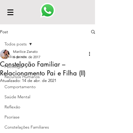
Post
Todos posts
Marilice Zanato
Todos posts
6 de nov. de 2017
Constelação Familiar –
Psicologia
Relacionamento Pai e Filha (II)
Recursos Humanos
Atualizado:
14 de abr. de 2021
Comportamento
Saúde Mental
Reflexão
Psoríase
Constelações Familiares