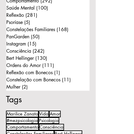
Comportamento
(292)
292 posts
Saúde Mental
(100)
100 posts
Reflexão
(281)
281 posts
Psoríase
(5)
5 posts
Constelações Familiares
(168)
168 posts
PanGarden
(50)
50 posts
Instagram
(15)
15 posts
Consciência
(242)
242 posts
Bert Hellinger
(130)
130 posts
Ordens do Amor
(111)
111 posts
Reflexão com Bonecos
(1)
1 post
Constelação com Bonecos
(11)
11 posts
Mulher
(2)
2 posts
Tags
Marilice Zanato
Vida
Amor
#mezpsicologia
Psicologia
Comportamento
Consciência
Constelações Familiares
Bert Hellinger