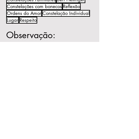
Constelações com bonecos
Reflexão
Ordens do Amor
Constelação Individual
Lugar
Respeito
Observação:
Todo o conteúdo deste blog é de
minha autoria.
Ele tem o objetivo de informação e
reflexão e não substitui o processo
psicoterapêutico.
Caso queira publicar algum texto do
blog, peço por gentileza mencionar
a autoria e me encaminhar um link
para que eu também possa
acompanhar a publicação.
Receba as novidades