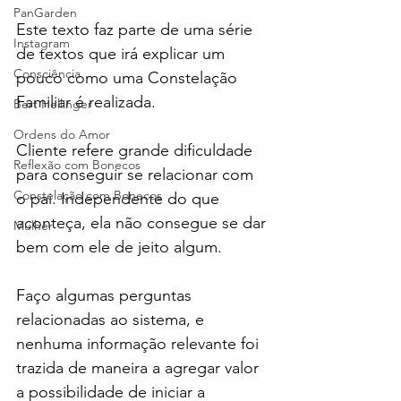
PanGarden
Este texto faz parte de uma série 
Instagram
de textos que irá explicar um 
Consciência
pouco como uma Constelação 
Familiar é realizada.
Bert Hellinger
Ordens do Amor
Cliente refere grande dificuldade 
Reflexão com Bonecos
para conseguir se relacionar com 
Constelação com Bonecos
o pai. Independente do que 
aconteça, ela não consegue se dar 
Mulher
bem com ele de jeito algum.
Faço algumas perguntas 
relacionadas ao sistema, e 
nenhuma informação relevante foi 
trazida de maneira a agregar valor 
a possibilidade de iniciar a 