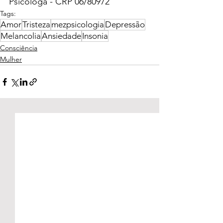
Psicóloga - CRP 06/80972
Tags:
Amor
Tristeza
mezpsicologia
Depressão
Melancolia
Ansiedade
Insonia
Consciência
Mulher