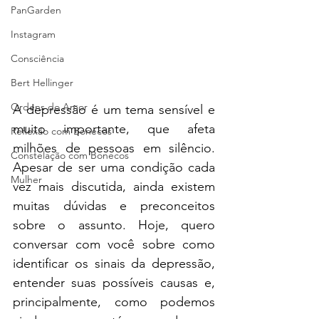
PanGarden
Instagram
Consciência
Bert Hellinger
Ordens do Amor
A depressão é um tema sensível e 
muito importante, que afeta 
Reflexão com Bonecos
milhões de pessoas em silêncio. 
Constelação com Bonecos
Apesar de ser uma condição cada 
Mulher
vez mais discutida, ainda existem 
muitas dúvidas e preconceitos 
sobre o assunto. Hoje, quero 
conversar com você sobre como 
identificar os sinais da depressão, 
entender suas possíveis causas e, 
principalmente, como podemos 