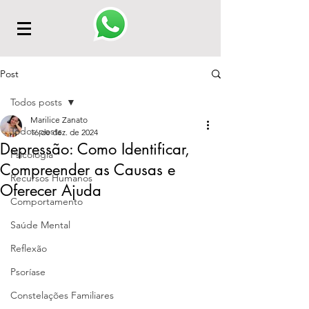
Post
Todos posts
Marilice Zanato
Todos posts
16 de dez. de 2024
Depressão: Como Identificar,
Psicologia
Compreender as Causas e
Recursos Humanos
Oferecer Ajuda
Comportamento
Saúde Mental
Reflexão
Psoríase
Constelações Familiares