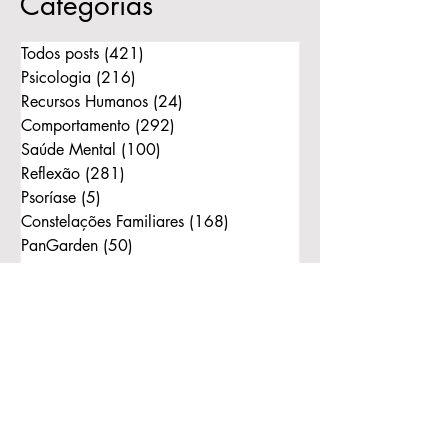
Categorias
Todos posts
(421)
421 posts
Psicologia
(216)
216 posts
Recursos Humanos
(24)
24 posts
Comportamento
(292)
292 posts
Saúde Mental
(100)
100 posts
Reflexão
(281)
281 posts
Psoríase
(5)
5 posts
Constelações Familiares
(168)
168 posts
PanGarden
(50)
50 posts
Instagram
(15)
15 posts
Consciência
(242)
242 posts
Bert Hellinger
(130)
130 posts
Ordens do Amor
(111)
111 posts
Reflexão com Bonecos
(1)
1 post
Constelação com Bonecos
(11)
11 posts
Mulher
(2)
2 posts