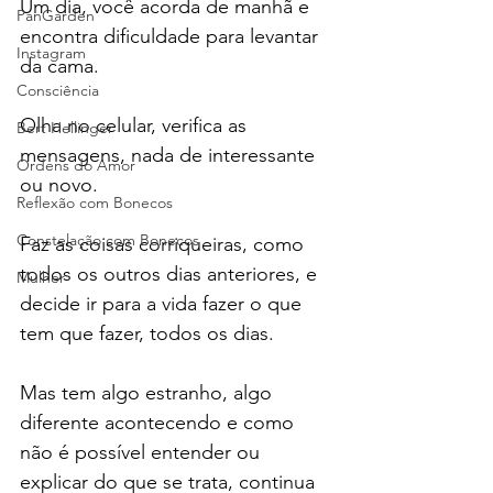
Um dia, você acorda de manhã e 
PanGarden
encontra dificuldade para levantar 
Instagram
da cama.
Consciência
Olha no celular, verifica as 
Bert Hellinger
mensagens, nada de interessante 
Ordens do Amor
ou novo.
Reflexão com Bonecos
Constelação com Bonecos
Faz as coisas corriqueiras, como 
todos os outros dias anteriores, e 
Mulher
decide ir para a vida fazer o que 
tem que fazer, todos os dias.
Mas tem algo estranho, algo 
diferente acontecendo e como 
não é possível entender ou 
explicar do que se trata, continua 