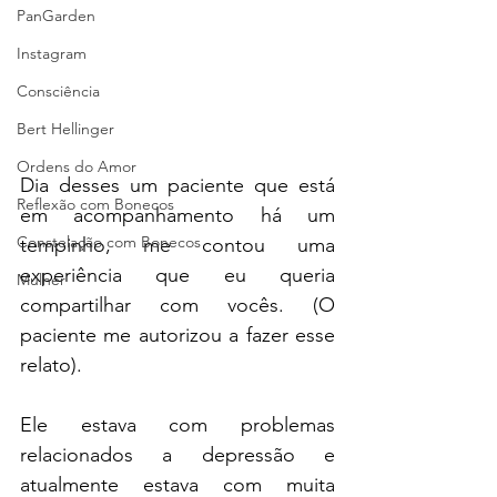
PanGarden
Instagram
Consciência
Bert Hellinger
Ordens do Amor
Dia desses um paciente que está 
Reflexão com Bonecos
em acompanhamento há um 
Constelação com Bonecos
tempinho, me contou uma 
experiência que eu queria 
Mulher
compartilhar com vocês. (O 
paciente me autorizou a fazer esse 
relato). 
Ele estava com problemas 
relacionados a depressão e 
atualmente estava com muita 