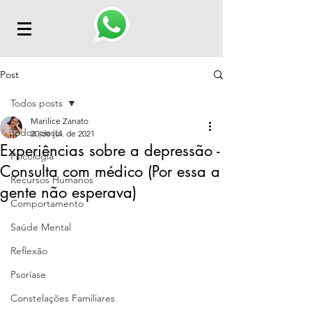
Post
Todos posts
Marilice Zanato
Todos posts
20 de jul. de 2021
Experiências sobre a depressão -
Psicologia
Consulta com médico (Por essa a
Recursos Humanos
gente não esperava)
Comportamento
Saúde Mental
Reflexão
Psoríase
Constelações Familiares