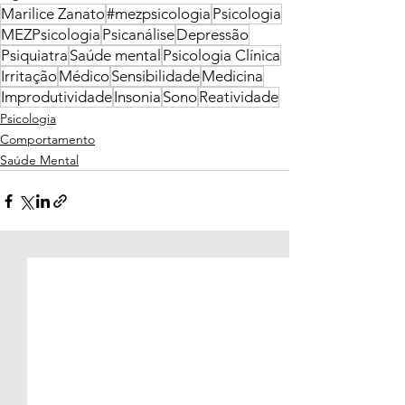
Marilice Zanato
#mezpsicologia
Psicologia
MEZPsicologia
Psicanálise
Depressão
Psiquiatra
Saúde mental
Psicologia Clínica
Irritação
Médico
Sensibilidade
Medicina
Improdutividade
Insonia
Sono
Reatividade
Psicologia
Comportamento
Saúde Mental