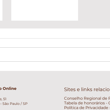
Psicólogo e Psiquiatra: Qual
a diferença e quando
procurar cada um?
 Online
Sites e links relac
Conselho Regional de P
, 51
Tabela de honorários -
- São Paulo / SP
Política de Privacidade