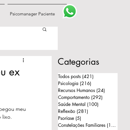
Psicomanager Paciente
Categorias
eu ex
Todos posts
(421)
421 posts
Psicologia
(216)
216 posts
Recursos Humanos
(24)
24 posts
Comportamento
(292)
292 posts
Saúde Mental
(100)
100 posts
 pegou meu 
Reflexão
(281)
281 posts
 lixo.
Psoríase
(5)
5 posts
Constelações Familiares
(168)
168 p