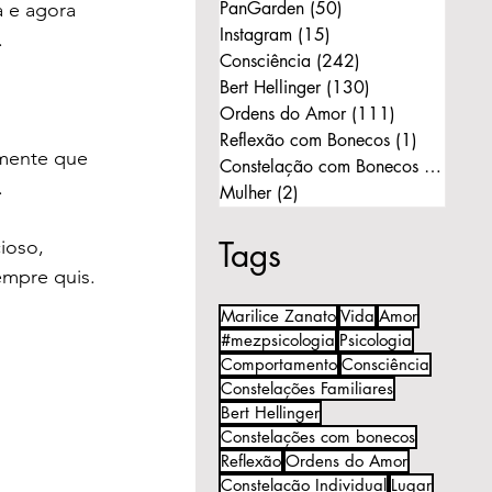
PanGarden
(50)
50 posts
a e agora 
Instagram
(15)
15 posts
.
Consciência
(242)
242 posts
Bert Hellinger
(130)
130 posts
Ordens do Amor
(111)
111 posts
Reflexão com Bonecos
(1)
1 post
mente que 
Constelação com Bonecos
(11)
11 p
.
Mulher
(2)
2 posts
Tags
ioso, 
empre quis.
Marilice Zanato
Vida
Amor
#mezpsicologia
Psicologia
Comportamento
Consciência
Constelações Familiares
Bert Hellinger
Constelações com bonecos
Reflexão
Ordens do Amor
Constelação Individual
Lugar