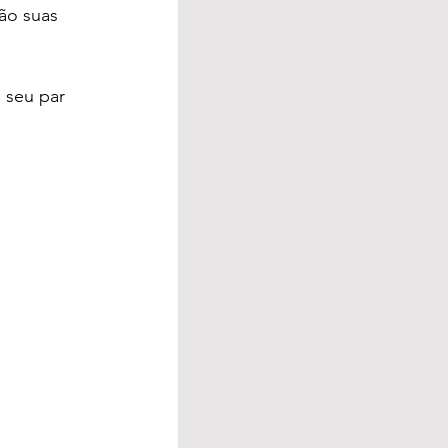
ão suas 
e seu par 