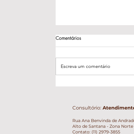
Comentários
Escreva um comentário
A beleza das amizades que
ficaram no passado
Consultório:
Atendimento
Rua Ana Benvinda de Andrade
Alto de Santana - Zona Norte 
Contato: (11) 2979-3855