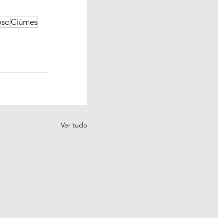
oso
Ciúmes
Ver tudo