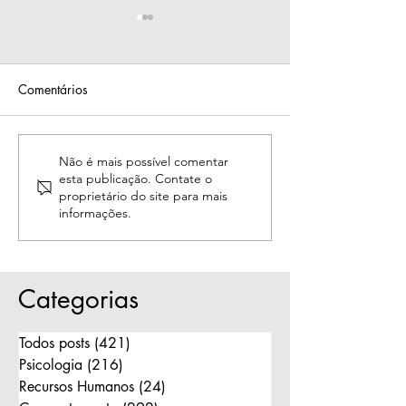
Comentários
Psicólogo e Psiquiatra:
Quando o amor
Não é mais possível comentar
esta publicação. Contate o
Qual a diferença e
respeitar a histór
proprietário do site para mais
quando procurar cada
liberar o outro p
informações.
um?
Categorias
Todos posts
(421)
421 posts
Psicologia
(216)
216 posts
Recursos Humanos
(24)
24 posts