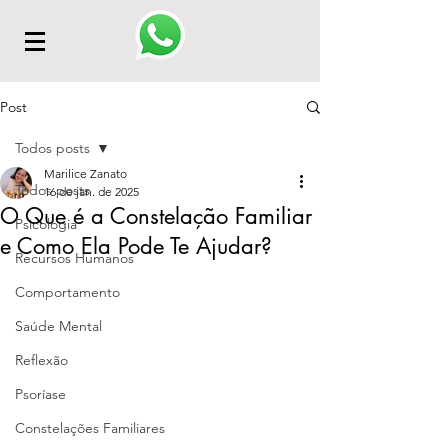
Post
Todos posts
Marilice Zanato
Todos posts
16 de jan. de 2025
O Que é a Constelação Familiar
Psicologia
e Como Ela Pode Te Ajudar?
Recursos Humanos
Comportamento
Saúde Mental
Reflexão
Psoríase
Constelações Familiares