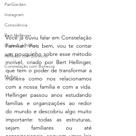
PanGarden
Instagram
Consciência
Bert Hellinger
Você já ouviu falar em Constelação 
Familiar? Pois bem, vou te contar 
Ordens do Amor
um pouquinho sobre esse método 
Reflexão com Bonecos
incrível, criado por Bert Hellinger, 
Constelação com Bonecos
que tem o poder de transformar a 
Mulher
maneira como nos relacionamos 
com a nossa família e com a vida. 
Hellinger passou anos estudando 
famílias e organizações ao redor 
do mundo e descobriu algo muito 
importante: todas as estruturas, 
sejam familiares ou até 