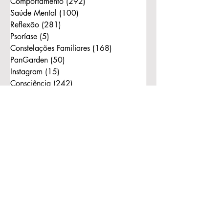
Comportamento
(292)
292 posts
Saúde Mental
(100)
100 posts
Reflexão
(281)
281 posts
Psoríase
(5)
5 posts
Constelações Familiares
(168)
168 posts
PanGarden
(50)
50 posts
Instagram
(15)
15 posts
Consciência
(242)
242 posts
Bert Hellinger
(130)
130 posts
Ordens do Amor
(111)
111 posts
Reflexão com Bonecos
(1)
1 post
Constelação com Bonecos
(11)
11 posts
Mulher
(2)
2 posts
Tags
Marilice Zanato
Vida
Amor
#mezpsicologia
Psicologia
Comportamento
Consciência
Constelações Familiares
Bert Hellinger