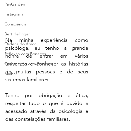
PanGarden
Instagram
Consciência
Bert Hellinger
Na minha experiência como 
Ordens do Amor
psicóloga, eu tenho a grande 
Reflexão com Bonecos
honra de entrar em vários 
universos e conhecer as histórias 
Constelação com Bonecos
de muitas pessoas e de seus 
Mulher
sistemas familiares.
Tenho por obrigação e ética, 
respeitar tudo o que é ouvido e 
acessado através da psicologia e 
das constelações familiares. 