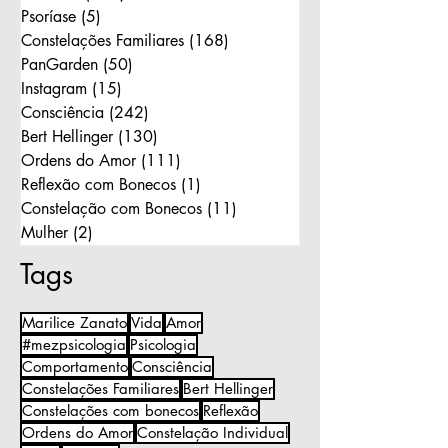
Psoríase
(5)
5 posts
Constelações Familiares
(168)
168 posts
PanGarden
(50)
50 posts
Instagram
(15)
15 posts
Consciência
(242)
242 posts
Bert Hellinger
(130)
130 posts
Ordens do Amor
(111)
111 posts
Reflexão com Bonecos
(1)
1 post
Constelação com Bonecos
(11)
11 posts
Mulher
(2)
2 posts
Tags
Marilice Zanato
Vida
Amor
#mezpsicologia
Psicologia
Comportamento
Consciência
Constelações Familiares
Bert Hellinger
Constelações com bonecos
Reflexão
Ordens do Amor
Constelação Individual