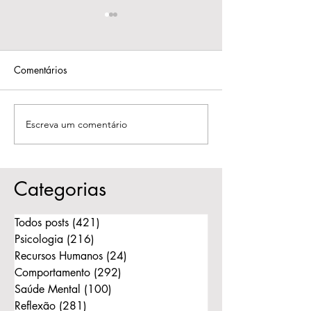
Comentários
Escreva um comentário
Quando o amor muda:
Alienação Parent
respeitar a história e
Quando a dor d
liberar o outro para seguir
separação se to
ferida nos filhos
Categorias
Todos posts
(421)
421 posts
Psicologia
(216)
216 posts
Recursos Humanos
(24)
24 posts
Comportamento
(292)
292 posts
Saúde Mental
(100)
100 posts
Reflexão
(281)
281 posts