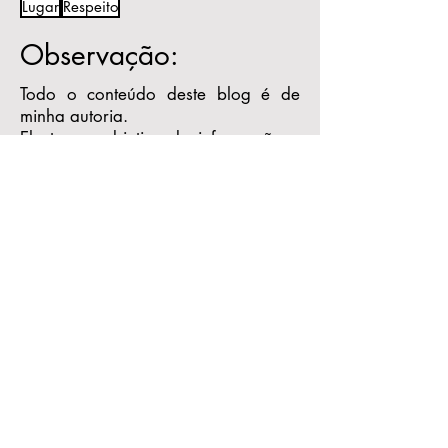
Lugar
Respeito
Observação:
Todo o conteúdo deste blog é de
minha autoria.
Ele tem o objetivo de informação e
reflexão e não substitui o processo
psicoterapêutico.
Caso queira publicar algum texto do
blog, peço por gentileza mencionar
a autoria e me encaminhar um link
para que eu também possa
acompanhar a publicação.
Receba as novidades
do blog!