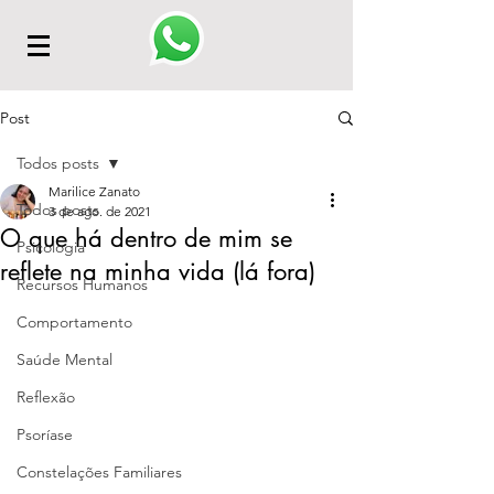
Post
Todos posts
Marilice Zanato
Todos posts
3 de ago. de 2021
O que há dentro de mim se
Psicologia
reflete na minha vida (lá fora)
Recursos Humanos
Comportamento
Saúde Mental
Reflexão
Psoríase
Constelações Familiares