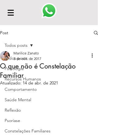
Post
Todos posts
Marilice Zanato
Todos posts
3 de out. de 2017
O que não é Constelação
Psicologia
Familiar
Recursos Humanos
Atualizado:
14 de abr. de 2021
Comportamento
Saúde Mental
Reflexão
Psoríase
Constelações Familiares