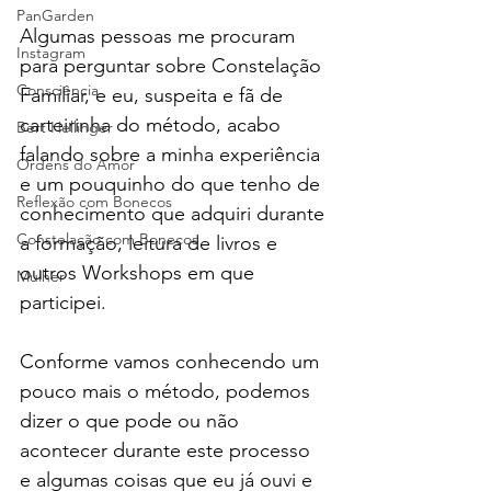
PanGarden
Algumas pessoas me procuram 
Instagram
para perguntar sobre Constelação 
Consciência
Familiar, e eu, suspeita e fã de 
carteirinha do método, acabo 
Bert Hellinger
falando sobre a minha experiência 
Ordens do Amor
e um pouquinho do que tenho de 
Reflexão com Bonecos
conhecimento que adquiri durante 
Constelação com Bonecos
a formação, leitura de livros e 
outros Workshops em que 
Mulher
participei.
Conforme vamos conhecendo um 
pouco mais o método, podemos 
dizer o que pode ou não 
acontecer durante este processo 
e algumas coisas que eu já ouvi e 