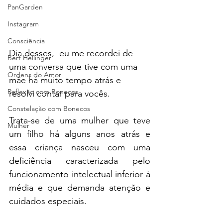
PanGarden
Instagram
Consciência
Dia desses,  eu me recordei de 
Bert Hellinger
uma conversa que tive com uma 
Ordens do Amor
mãe há muito tempo atrás e 
Reflexão com Bonecos
resolvi contar para vocês.
Constelação com Bonecos
Trata-se de uma mulher que teve 
Mulher
um filho há alguns anos atrás e 
essa criança nasceu com uma 
deficiência caracterizada pelo 
funcionamento intelectual inferior à 
média e que demanda atenção e 
cuidados especiais. 