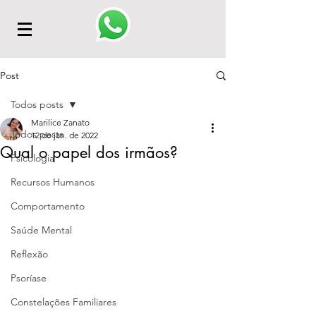
Post
Todos posts
Marilice Zanato
Todos posts
12 de jan. de 2022
Qual o papel dos irmãos?
Psicologia
Recursos Humanos
Comportamento
Saúde Mental
Reflexão
Psoríase
Constelações Familiares