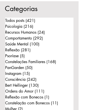
Mesmos
Categorias
Todos posts
(421)
421 posts
Psicologia
(216)
216 posts
Recursos Humanos
(24)
24 posts
Comportamento
(292)
292 posts
Saúde Mental
(100)
100 posts
Reflexão
(281)
281 posts
Psoríase
(5)
5 posts
Constelações Familiares
(168)
168 posts
PanGarden
(50)
50 posts
Instagram
(15)
15 posts
Consciência
(242)
242 posts
Bert Hellinger
(130)
130 posts
Ordens do Amor
(111)
111 posts
Reflexão com Bonecos
(1)
1 post
Constelação com Bonecos
(11)
11 posts
Mulher
(2)
2 posts