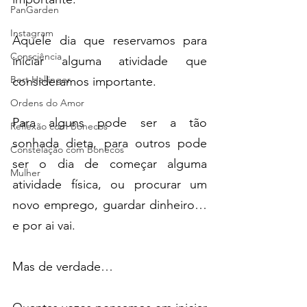
PanGarden
Instagram
Aquele dia que reservamos para 
Consciência
iniciar alguma atividade que 
Bert Hellinger
consideramos importante.
Ordens do Amor
Para alguns pode ser a tão 
Reflexão com Bonecos
sonhada dieta, para outros pode 
Constelação com Bonecos
ser o dia de começar alguma 
Mulher
atividade física, ou procurar um 
novo emprego, guardar dinheiro… 
e por ai vai.
Mas de verdade…