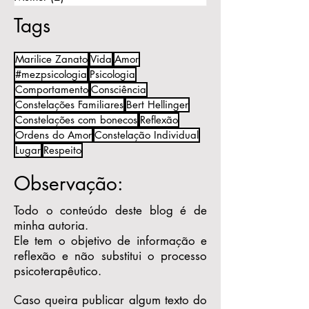
Tags
Marilice Zanato
Vida
Amor
#mezpsicologia
Psicologia
Comportamento
Consciência
Constelações Familiares
Bert Hellinger
Constelações com bonecos
Reflexão
Ordens do Amor
Constelação Individual
Lugar
Respeito
Observação:
Todo o conteúdo deste blog é de
minha autoria.
Ele tem o objetivo de informação e
reflexão e não substitui o processo
psicoterapêutico.
Caso queira publicar algum texto do