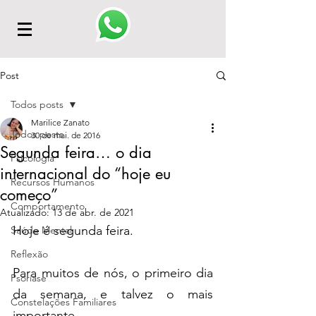
Post
Todos posts
Marilice Zanato
Todos posts
30 de mai. de 2016
Segunda feira… o dia
Psicologia
internacional do “hoje eu
Recursos Humanos
começo”
Comportamento
Atualizado:
13 de abr. de 2021
Hoje é segunda feira.
Saúde Mental
Reflexão
Para muitos de nós, o primeiro dia 
Psoríase
da semana, e talvez o mais 
Constelações Familiares
importante.