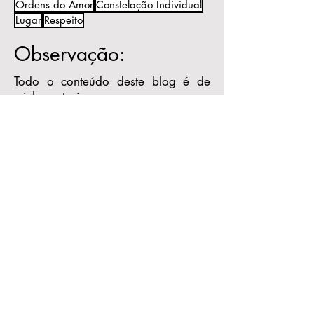
Ordens do Amor
Constelação Individual
Lugar
Respeito
Observação:
Todo o conteúdo deste blog é de
minha autoria.
Ele tem o objetivo de informação e
reflexão e não substitui o processo
psicoterapêutico.
Caso queira publicar algum texto do
blog, peço por gentileza mencionar
a autoria e me encaminhar um link
para que eu também possa
acompanhar a publicação.
Receba as novidades
do blog!