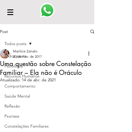
Post
Todos posts
Marilice Zanato
Todos posts
20 de nov. de 2017
Uma questão sobre Constelação
Psicologia
Familiar – Ela não é Oráculo
Recursos Humanos
Atualizado:
14 de abr. de 2021
Comportamento
Saúde Mental
Reflexão
Psoríase
Constelações Familiares