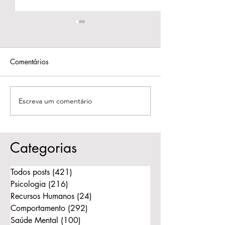
Comentários
Escreva um comentário
Quando o amor muda:
Alienação Parent
respeitar a história e
Quando a dor d
liberar o outro para seguir
separação se to
ferida nos filhos
Categorias
Todos posts
(421)
421 posts
Psicologia
(216)
216 posts
Recursos Humanos
(24)
24 posts
Comportamento
(292)
292 posts
Saúde Mental
(100)
100 posts