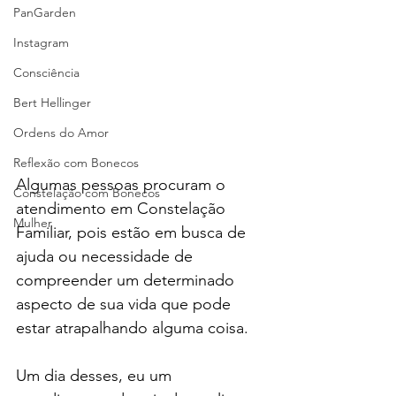
PanGarden
Instagram
Consciência
Bert Hellinger
Ordens do Amor
Reflexão com Bonecos
Algumas pessoas procuram o 
Constelação com Bonecos
atendimento em Constelação 
Mulher
Familiar, pois estão em busca de 
ajuda ou necessidade de 
compreender um determinado 
aspecto de sua vida que pode 
estar atrapalhando alguma coisa.
Um dia desses, eu um 