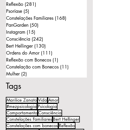
Reflexão
(281)
281 posts
Psoríase
(5)
5 posts
Constelações Familiares
(168)
168 posts
PanGarden
(50)
50 posts
Instagram
(15)
15 posts
Consciência
(242)
242 posts
Bert Hellinger
(130)
130 posts
Ordens do Amor
(111)
111 posts
Reflexão com Bonecos
(1)
1 post
Constelação com Bonecos
(11)
11 posts
Mulher
(2)
2 posts
Tags
Marilice Zanato
Vida
Amor
#mezpsicologia
Psicologia
Comportamento
Consciência
Constelações Familiares
Bert Hellinger
Constelações com bonecos
Reflexão