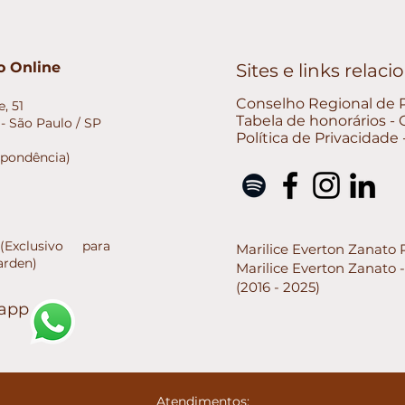
 Online
Sites e links relac
Conselho Regional de P
, 51
Tabela de honorários -
- São Paulo / SP
Política de Privacidade
spondência)
xclusivo para
Marilice Everton Zanato 
arden)
Marilice Everton Zanato 
(2016 - 2025)
sapp
Atendimentos: