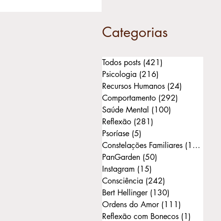
Categorias
Todos posts
(421)
421 posts
Psicologia
(216)
216 posts
Recursos Humanos
(24)
24 posts
Comportamento
(292)
292 posts
Saúde Mental
(100)
100 posts
Reflexão
(281)
281 posts
Psoríase
(5)
5 posts
Constelações Familiares
(168)
168 
PanGarden
(50)
50 posts
Instagram
(15)
15 posts
Consciência
(242)
242 posts
Bert Hellinger
(130)
130 posts
Ordens do Amor
(111)
111 posts
Reflexão com Bonecos
(1)
1 post