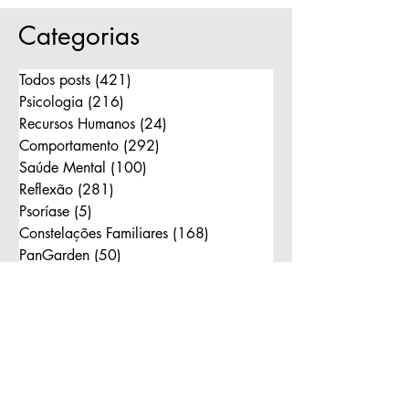
um?
Categorias
Todos posts
(421)
421 posts
Psicologia
(216)
216 posts
Recursos Humanos
(24)
24 posts
Comportamento
(292)
292 posts
Saúde Mental
(100)
100 posts
Reflexão
(281)
281 posts
Psoríase
(5)
5 posts
Constelações Familiares
(168)
168 posts
PanGarden
(50)
50 posts
Instagram
(15)
15 posts
Consciência
(242)
242 posts
Bert Hellinger
(130)
130 posts
Ordens do Amor
(111)
111 posts
Reflexão com Bonecos
(1)
1 post
Constelação com Bonecos
(11)
11 posts
Mulher
(2)
2 posts