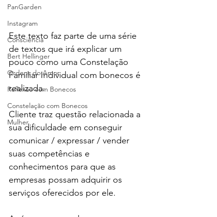
PanGarden
Instagram
Este texto faz parte de uma série 
Consciência
de textos que irá explicar um 
Bert Hellinger
pouco como uma Constelação 
Ordens do Amor
Familiar Individual com bonecos é 
realizada.
Reflexão com Bonecos
Constelação com Bonecos
Cliente traz questão relacionada a 
Mulher
sua dificuldade em conseguir 
comunicar / expressar / vender 
suas competências e 
conhecimentos para que as 
empresas possam adquirir os 
serviços oferecidos por ele.