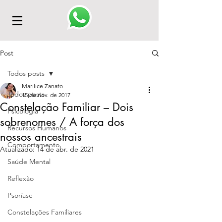
Post
Todos posts
Marilice Zanato
Todos posts
15 de nov. de 2017
Constelação Familiar – Dois
Psicologia
sobrenomes / A força dos
Recursos Humanos
nossos ancestrais
Comportamento
Atualizado:
14 de abr. de 2021
Saúde Mental
Reflexão
Psoríase
Constelações Familiares