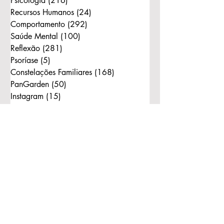
Psicologia
(216)
216 posts
Recursos Humanos
(24)
24 posts
Comportamento
(292)
292 posts
Saúde Mental
(100)
100 posts
Reflexão
(281)
281 posts
Psoríase
(5)
5 posts
Constelações Familiares
(168)
168 posts
PanGarden
(50)
50 posts
Instagram
(15)
15 posts
Consciência
(242)
242 posts
Bert Hellinger
(130)
130 posts
Ordens do Amor
(111)
111 posts
Reflexão com Bonecos
(1)
1 post
Constelação com Bonecos
(11)
11 posts
Mulher
(2)
2 posts
Tags
Marilice Zanato
Vida
Amor