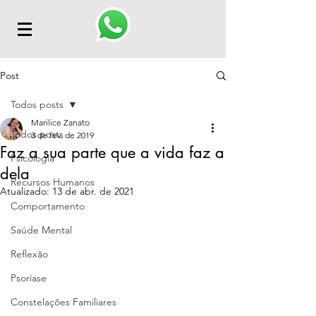
Post
Todos posts
Marilice Zanato
Todos posts
3 de fev. de 2019
Faz a sua parte que a vida faz a
Psicologia
dela
Recursos Humanos
Atualizado:
13 de abr. de 2021
Comportamento
Saúde Mental
Reflexão
Psoríase
Constelações Familiares