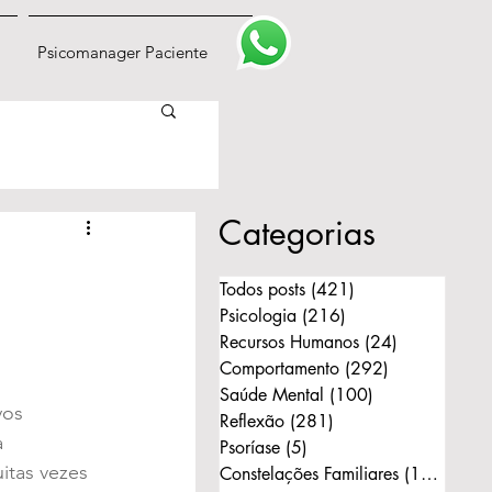
Psicomanager Paciente
Categorias
Todos posts
(421)
421 posts
Psicologia
(216)
216 posts
Recursos Humanos
(24)
24 posts
Comportamento
(292)
292 posts
Saúde Mental
(100)
100 posts
vos 
Reflexão
(281)
281 posts
 
Psoríase
(5)
5 posts
itas vezes 
Constelações Familiares
(168)
168 p