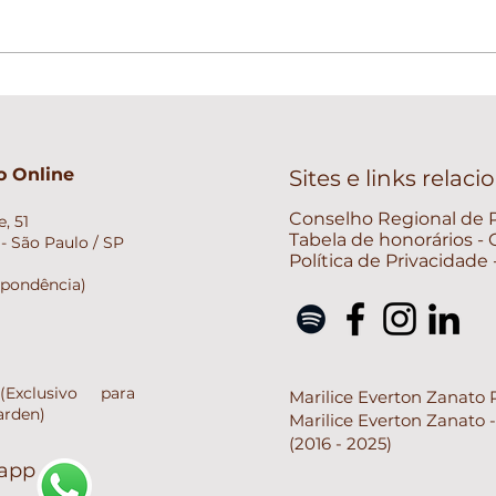
O que desejo para 2025:
Um Ano de Cuidado,
Consciência e Leveza
 Online
Sites e links relac
Conselho Regional de P
, 51
Tabela de honorários -
- São Paulo / SP
Política de Privacidade
spondência)
xclusivo para
Marilice Everton Zanato 
arden)
Marilice Everton Zanato 
(2016 - 2025)
sapp