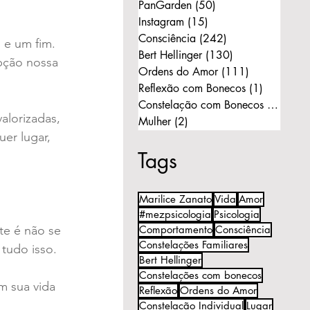
PanGarden
(50)
50 posts
Instagram
(15)
15 posts
Consciência
(242)
242 posts
e um fim. 
Bert Hellinger
(130)
130 posts
pção nossa 
Ordens do Amor
(111)
111 posts
Reflexão com Bonecos
(1)
1 post
Constelação com Bonecos
(11)
11 p
lorizadas, 
Mulher
(2)
2 posts
er lugar, 
Tags
Marilice Zanato
Vida
Amor
#mezpsicologia
Psicologia
te é não se 
Comportamento
Consciência
Constelações Familiares
 tudo isso.
Bert Hellinger
Constelações com bonecos
 sua vida 
Reflexão
Ordens do Amor
Constelação Individual
Lugar