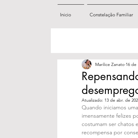
Inicio
Constelação Familiar
Marilice Zanato
16 de 
Repensando
desempreg
Atualizado:
13 de abr. de 20
Quando iniciamos uma t
imensamente felizes po
costumam ser chatos 
recompensa por consegu