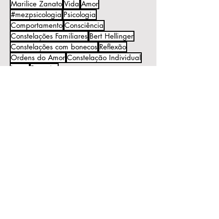
Marilice Zanato
Vida
Amor
#mezpsicologia
Psicologia
Comportamento
Consciência
Constelações Familiares
Bert Hellinger
Constelações com bonecos
Reflexão
Ordens do Amor
Constelação Individual
Lugar
Respeito
Observação:
Todo o conteúdo deste blog é de
minha autoria.
Ele tem o objetivo de informação e
reflexão e não substitui o processo
psicoterapêutico.
Caso queira publicar algum texto do
blog, peço por gentileza mencionar
a autoria e me encaminhar um link
para que eu também possa
acompanhar a publicação.