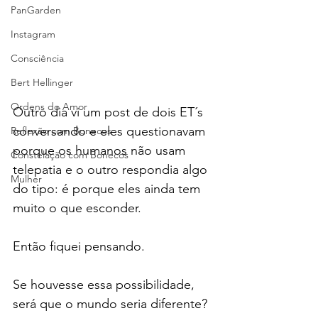
PanGarden
Instagram
Consciência
Bert Hellinger
Ordens do Amor
Outro dia vi um post de dois ET´s 
conversando e eles questionavam 
Reflexão com Bonecos
porque os humanos não usam 
Constelação com Bonecos
telepatia e o outro respondia algo 
Mulher
do tipo: é porque eles ainda tem 
muito o que esconder.
Então fiquei pensando.
Se houvesse essa possibilidade, 
será que o mundo seria diferente?