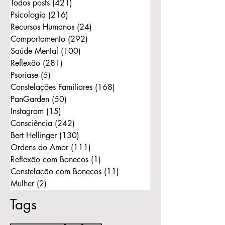
Todos posts
(421)
421 posts
Psicologia
(216)
216 posts
Recursos Humanos
(24)
24 posts
Comportamento
(292)
292 posts
Saúde Mental
(100)
100 posts
Reflexão
(281)
281 posts
Psoríase
(5)
5 posts
Constelações Familiares
(168)
168 posts
PanGarden
(50)
50 posts
Instagram
(15)
15 posts
Consciência
(242)
242 posts
Bert Hellinger
(130)
130 posts
Ordens do Amor
(111)
111 posts
Reflexão com Bonecos
(1)
1 post
Constelação com Bonecos
(11)
11 posts
Mulher
(2)
2 posts
Tags