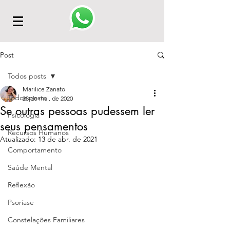
Post
Todos posts
Marilice Zanato
Todos posts
28 de mai. de 2020
Se outras pessoas pudessem ler
Psicologia
seus pensamentos
Recursos Humanos
Atualizado:
13 de abr. de 2021
Comportamento
Saúde Mental
Reflexão
Psoríase
Constelações Familiares