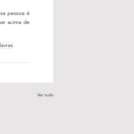
sa pessoa é 
ar acima de 
lavras
Ver tudo