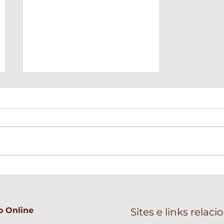
O que desejo para 2025:
Um Ano de Cuidado,
Consciência e Leveza
 Online
Sites e links relac