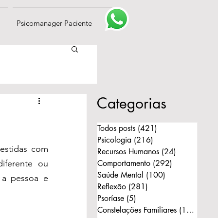
Psicomanager Paciente
Categorias
Todos posts
(421)
421 posts
Psicologia
(216)
216 posts
estidas com 
Recursos Humanos
(24)
24 posts
iferente ou 
Comportamento
(292)
292 posts
Saúde Mental
(100)
100 posts
a pessoa e 
Reflexão
(281)
281 posts
Psoríase
(5)
5 posts
Constelações Familiares
(168)
168 p