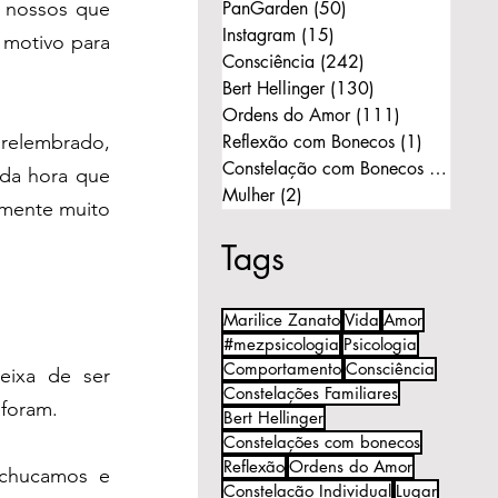
nossos que 
PanGarden
(50)
50 posts
Instagram
(15)
15 posts
motivo para 
Consciência
(242)
242 posts
Bert Hellinger
(130)
130 posts
Ordens do Amor
(111)
111 posts
relembrado, 
Reflexão com Bonecos
(1)
1 post
Constelação com Bonecos
(11)
11 p
da hora que 
Mulher
(2)
2 posts
mente muito 
Tags
Marilice Zanato
Vida
Amor
#mezpsicologia
Psicologia
Comportamento
Consciência
ixa de ser 
Constelações Familiares
 foram.
Bert Hellinger
Constelações com bonecos
Reflexão
Ordens do Amor
chucamos e 
Constelação Individual
Lugar