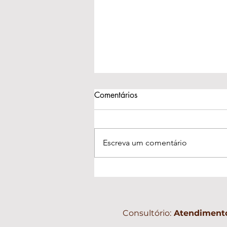
Comentários
Escreva um comentário
Fácil é aquilo que é
permitido vir
Consultório:
Atendimento