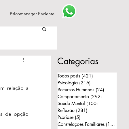
Psicomanager Paciente
Categorias
Todos posts
(421)
421 posts
Psicologia
(216)
216 posts
m relação a 
Recursos Humanos
(24)
24 posts
Comportamento
(292)
292 posts
Saúde Mental
(100)
100 posts
Reflexão
(281)
281 posts
os de opção 
Psoríase
(5)
5 posts
Constelações Familiares
(168)
168 p