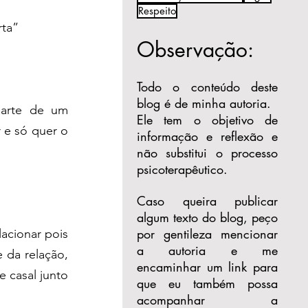
Respeito
rta”
Observação:
Todo o conteúdo deste
blog é de minha autoria.
arte de um 
Ele tem o objetivo de
e só quer o 
informação e reflexão e
não substitui o processo
psicoterapêutico.
Caso queira publicar
algum texto do blog, peço
por gentileza mencionar
cionar pois 
a autoria e me
da relação, 
encaminhar um link para
 casal junto 
que eu também possa
acompanhar a