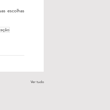
as escolhas 
zação
Ver tudo