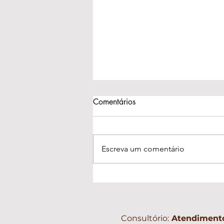
Comentários
Escreva um comentário
Psicólogo e Psiquiatra: Qual
a diferença e quando
procurar cada um?
Consultório:
Atendimento