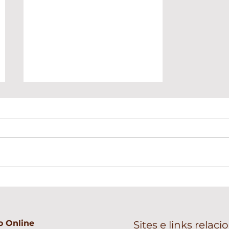
Quando o amor muda:
respeitar a história e liberar
o outro para seguir
 Online
Sites e links relac