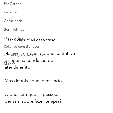
PanGarden
Instagram
Consciência
Bert Hellinger
Ordens do Amor
Esses dias ouvi essa frase.
Reflexão com Bonecos
Na hora, entendi do que se tratava 
Constelação com Bonecos
e segui na condução do 
Mulher
atendimento.
Mas depois fiquei pensando…
O que será que as pessoas 
pensam sobre fazer terapia?