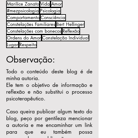
Marilice Zanato
Vida
Amor
#mezpsicologia
Psicologia
Comportamento
Consciência
Constelações Familiares
Bert Hellinger
Constelações com bonecos
Reflexão
Ordens do Amor
Constelação Individual
Lugar
Respeito
Observação:
Todo o conteúdo deste blog é de
minha autoria.
Ele tem o objetivo de informação e
reflexão e não substitui o processo
psicoterapêutico.
Caso queira publicar algum texto do
blog, peço por gentileza mencionar
a autoria e me encaminhar um link
para que eu também possa