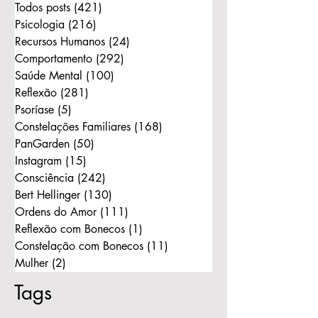
Todos posts
(421)
421 posts
Psicologia
(216)
216 posts
Recursos Humanos
(24)
24 posts
Comportamento
(292)
292 posts
Saúde Mental
(100)
100 posts
Reflexão
(281)
281 posts
Psoríase
(5)
5 posts
Constelações Familiares
(168)
168 posts
PanGarden
(50)
50 posts
Instagram
(15)
15 posts
Consciência
(242)
242 posts
Bert Hellinger
(130)
130 posts
Ordens do Amor
(111)
111 posts
Reflexão com Bonecos
(1)
1 post
Constelação com Bonecos
(11)
11 posts
Mulher
(2)
2 posts
Tags