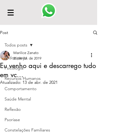
Post
Todos posts
Marilice Zanato
Todos posts
25 de jul. de 2019
Eu venho aqui e descarrego tudo
Psicologia
em vc…
Recursos Humanos
Atualizado:
13 de abr. de 2021
Comportamento
Saúde Mental
Reflexão
Psoríase
Constelações Familiares