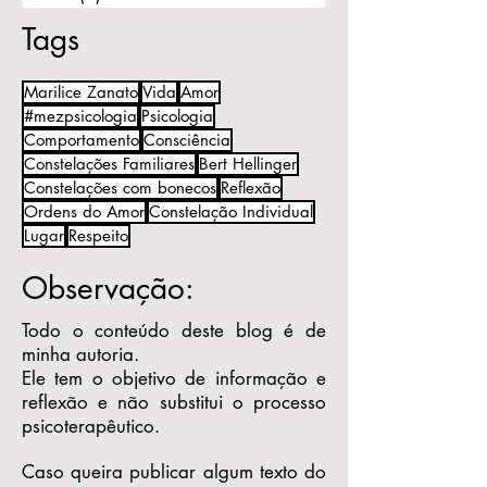
Tags
Marilice Zanato
Vida
Amor
#mezpsicologia
Psicologia
Comportamento
Consciência
Constelações Familiares
Bert Hellinger
Constelações com bonecos
Reflexão
Ordens do Amor
Constelação Individual
Lugar
Respeito
Observação:
Todo o conteúdo deste blog é de
minha autoria.
Ele tem o objetivo de informação e
reflexão e não substitui o processo
psicoterapêutico.
Caso queira publicar algum texto do