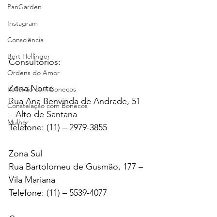
PanGarden
Instagram
Consciência
Bert Hellinger
Consultórios:
Ordens do Amor
Zona Norte
Reflexão com Bonecos
Rua Ana Benvinda de Andrade, 51 
Constelação com Bonecos
– Alto de Santana
Mulher
Telefone: (11) – 2979-3855
Zona Sul
Rua Bartolomeu de Gusmão, 177 – 
Vila Mariana
Telefone: (11) – 5539-4077