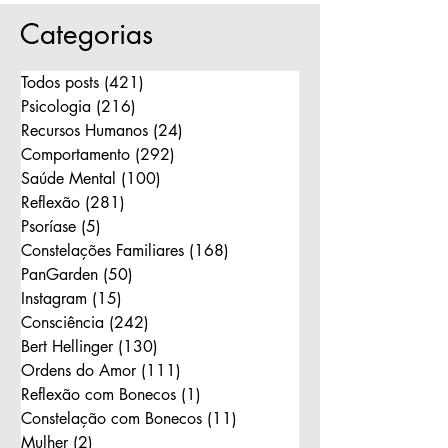
ferida nos filhos
Categorias
Todos posts
(421)
421 posts
Psicologia
(216)
216 posts
Recursos Humanos
(24)
24 posts
Comportamento
(292)
292 posts
Saúde Mental
(100)
100 posts
Reflexão
(281)
281 posts
Psoríase
(5)
5 posts
Constelações Familiares
(168)
168 posts
PanGarden
(50)
50 posts
Instagram
(15)
15 posts
Consciência
(242)
242 posts
Bert Hellinger
(130)
130 posts
Ordens do Amor
(111)
111 posts
Reflexão com Bonecos
(1)
1 post
Constelação com Bonecos
(11)
11 posts
Mulher
(2)
2 posts