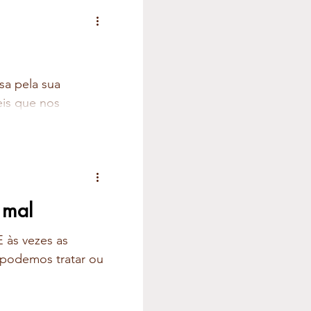
a pela sua
eis que nos
 mal
 às vezes as
podemos tratar ou