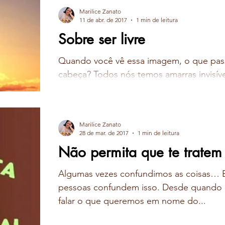
Marilice Zanato
11 de abr. de 2017
1 min de leitura
Sobre ser livre
Quando você vê essa imagem, o que pass
cabeça? Todos nós temos amarras invisív
prendem a pessoas, coisas ou...
Marilice Zanato
28 de mar. de 2017
1 min de leitura
Não permita que te tratem
Algumas vezes confundimos as coisas… E
pessoas confundem isso. Desde quando 
falar o que queremos em nome do...