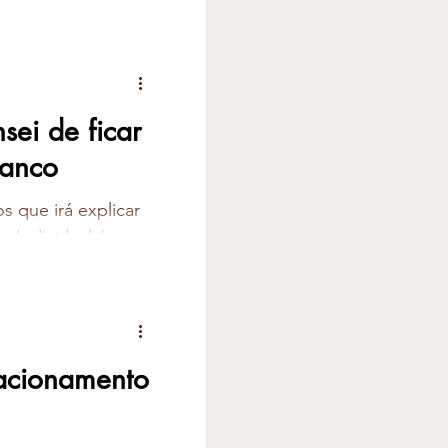
sei de ficar
banco
s que irá explicar
 Individual é
lacionamento