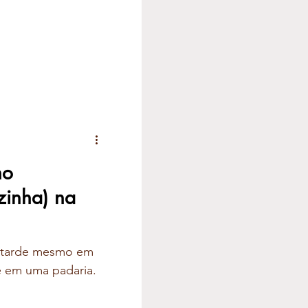
no
zinha) na
oi tarde mesmo em
é em uma padaria.