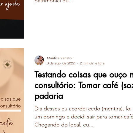
patrimonial ou...
Marilice Zanato
3 de ago. de 2022
2 min de leitura
Testando coisas que ouço 
consultório: Tomar café (so
padaria
Dia desses eu acordei cedo (mentira), f
um domingo e decidi sair para tomar caf
Chegando do local, eu...